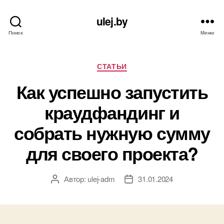
ulej.by
Поиск
Меню
Рубрики
СТАТЬИ
Как успешно запустить
краудфандинг и
собрать нужную сумму
для своего проекта?
Автор:
ulej-adm
31.01.2024
Автор
Дата
записи
записи