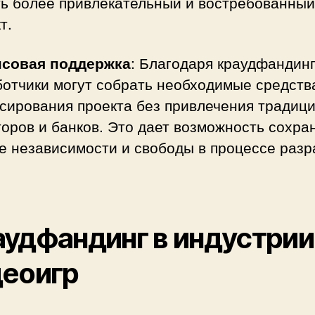
ть более привлекательный и востребованный
т.
совая поддержка
: Благодаря краудфандин
ботчики могут собрать необходимые средств
сирования проекта без привлечения традиц
оров и банков. Это дает возможность сохра
е независимости и свободы в процессе разр
удфандинг в индустрии
деоигр