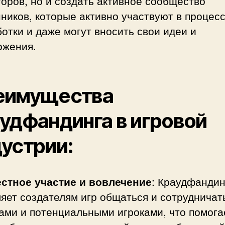
оров, но и создать активное сообщество
ников, которые активно участвуют в процес
отки и даже могут вносить свои идеи и
ожения.
еимущества
удфандинга в игровой
устрии:
стное участие и вовлечение
: Краудфандин
яет создателям игр общаться и сотрудничат
ами и потенциальными игроками, что помога