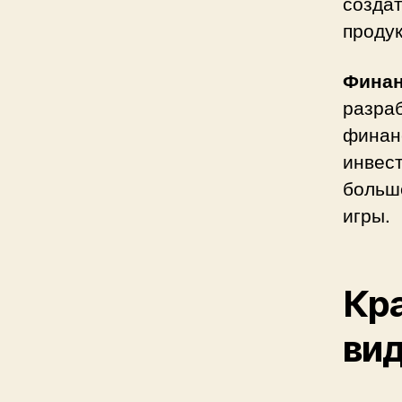
созда
продук
Финан
разра
финан
инвест
больш
игры.
Кра
ви