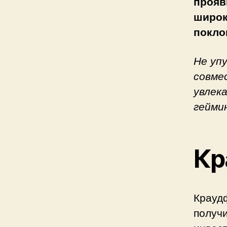
прояв
широк
покло
Не уп
совме
увлек
гейми
Кр
Краудф
получ