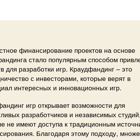
стное финансирование проектов на основе
фандинга стало популярным способом привл
в для разработки игр. Краудфандинг – это
ничество с инвесторами, которые верят в
циал интересных и инновационных игр.
фандинг игр открывает возможности для
тливых разработчиков и независимых студий
ые не имеют доступа к традиционным источн
сирования. Благодаря этому подходу, множе