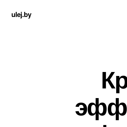
ulej.by
Кр
эфф