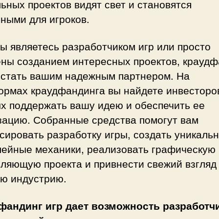
ьных проектов видят свет и становятся
ными для игроков.
ы являетесь разработчиком игр или просто
ены созданием интересных проектов, краудф
 стать вашим надежным партнером. На
ормах краудфандинга вы найдете инвесторо
ых поддержать вашу идею и обеспечить ее
зацию. Собранные средства помогут вам
сировать разработку игры, создать уникаль
лейные механики, реализовать графическую
ляющую проекта и привнести свежий взгляд
ую индустрию.
фандинг игр дает возможность разработч