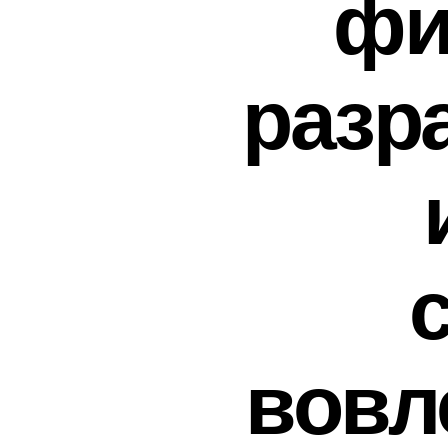
фи
разр
вовл