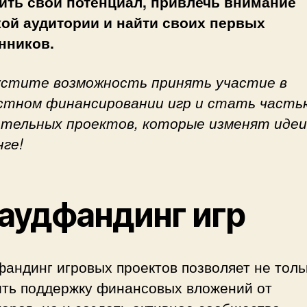
ить свой потенциал, привлечь внимание
ой аудитории и найти своих первых
нников.
устите возможность принять участие в
стном финансировании игр и стать часть
ательных проектов, которые изменят идеи
нге!
аудфандинг игр
андинг игровых проектов позволяет не толь
ить поддержку финансовых вложений от