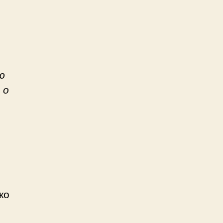
ю
 о
ко