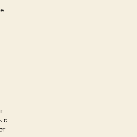
се
г
ь с
ет