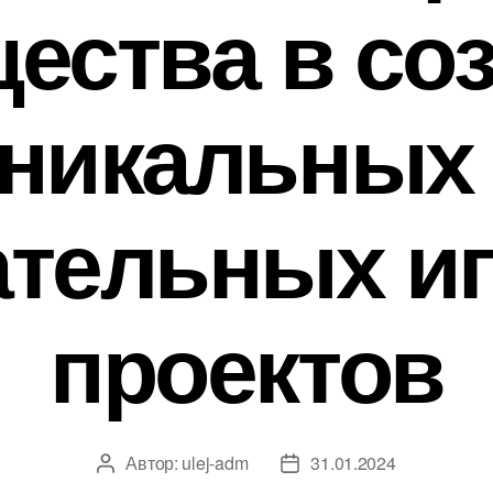
ества в со
никальных
ательных и
проектов
Автор:
ulej-adm
31.01.2024
Автор
Дата
записи
записи