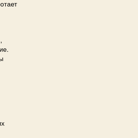
ботает
,
ие.
вы
их