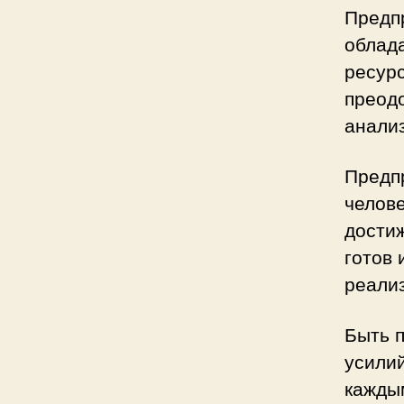
Предпр
облада
ресур
преодо
анали
Предпр
челове
дости
готов 
реализ
Быть п
усилий
кажды