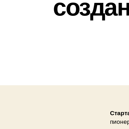
создан
Старт
пионер