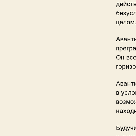
действ
безусл
целом
Авантю
прегра
Он все
горизо
Авантю
в усло
возмож
наход
Будучи