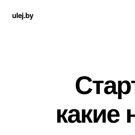
ulej.by
Стар
какие