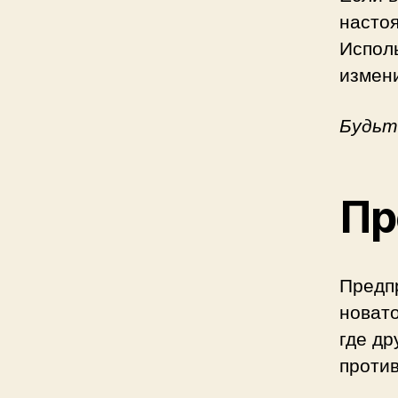
настоя
Исполь
измени
Будьт
Пр
Предпр
новато
где др
против