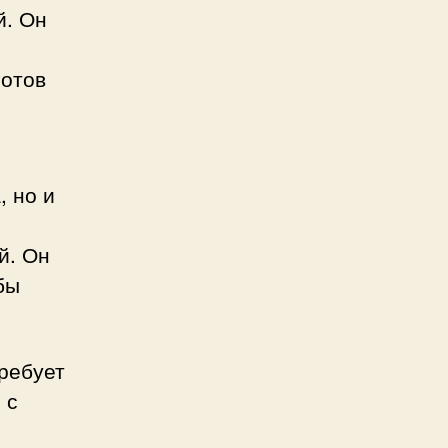
й. Он
готов
, но и
й. Он
бы
требует
 с