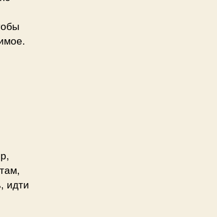
тобы
имое.
р,
там,
, идти