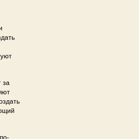
и
здать
руют
 за
яют
оздать
ующий
по-