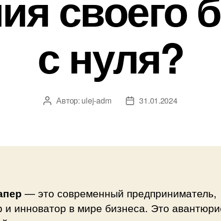
ия своего 
с нуля?
Автор:
ulej-adm
31.01.2024
Автор
Дата
записи
записи
апер
— это современный предприниматель,
 и инноватор в мире бизнеса. Это авантюри