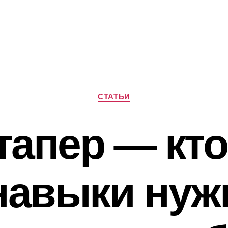
Рубрики
СТАТЬИ
тапер — кто 
 навыки нуж