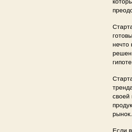
которы
преодо
Старта
готовы
нечто 
решен
гипот
Старта
тренда
своей
продук
рынок.
Если в