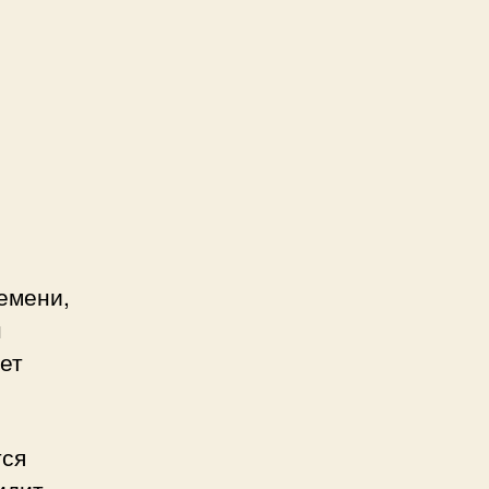
емени,
н
ет
тся
идит