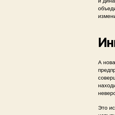
и дин
объед
измени
Ин
А нова
предпр
соверш
наход
неверо
Это ис
испыты