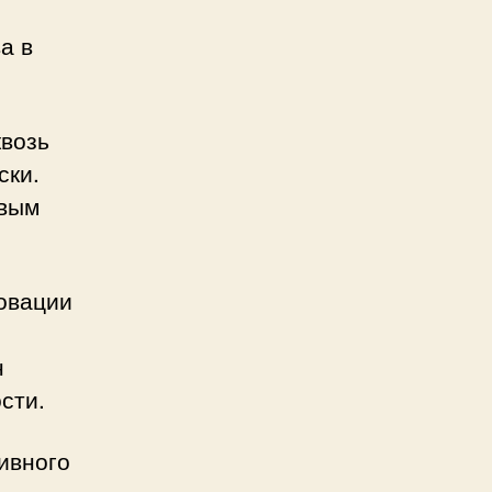
а в
квозь
ски.
овым
новации
н
сти.
ивного