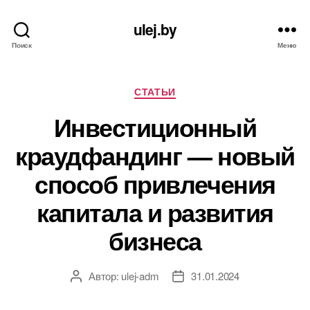
ulej.by
Поиск
Меню
Рубрики
СТАТЬИ
Инвестиционный
краудфандинг — новый
способ привлечения
капитала и развития
бизнеса
Автор:
ulej-adm
31.01.2024
Автор
Дата
записи
записи