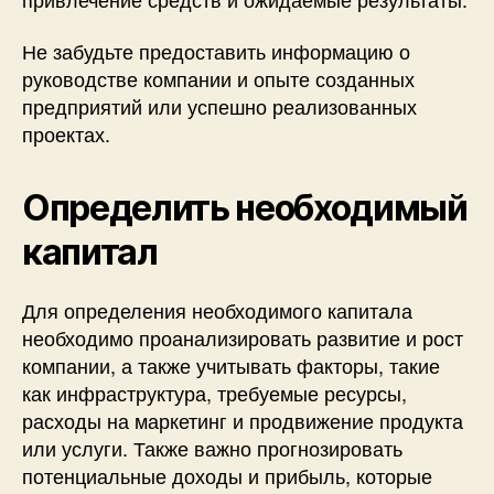
Не забудьте предоставить информацию о
руководстве компании и опыте созданных
предприятий или успешно реализованных
проектах.
Определить необходимый
капитал
Для определения необходимого капитала
необходимо проанализировать развитие и рост
компании, а также учитывать факторы, такие
как инфраструктура, требуемые ресурсы,
расходы на маркетинг и продвижение продукта
или услуги. Также важно прогнозировать
потенциальные доходы и прибыль, которые