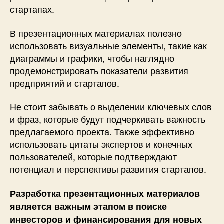
стартапах.
В презентационных материалах полезно
использовать визуальные элементы, такие как
диаграммы и графики, чтобы наглядно
продемонстрировать показатели развития
предприятий и стартапов.
Не стоит забывать о выделении ключевых слов
и фраз, которые будут подчеркивать важность
предлагаемого проекта. Также эффективно
использовать цитаты экспертов и конечных
пользователей, которые подтверждают
потенциал и перспективы развития стартапов.
Разработка презентационных материалов
является важным этапом в поиске
инвесторов и финансирования для новых