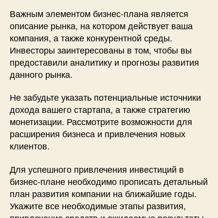
Важным элементом бизнес-плана является
описание рынка, на котором действует ваша
компания, а также конкурентной среды.
Инвесторы заинтересованы в том, чтобы вы
предоставили аналитику и прогнозы развития
данного рынка.
Не забудьте указать потенциальные источники
дохода вашего стартапа, а также стратегию
монетизации. Рассмотрите возможности для
расширения бизнеса и привлечения новых
клиентов.
Для успешного привлечения инвестиций в
бизнес-плане необходимо прописать детальный
план развития компании на ближайшие годы.
Укажите все необходимые этапы развития,
привлечение средств и ожидаемые результаты.