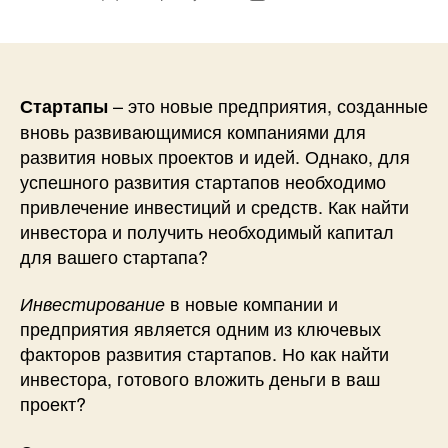
записи
записи
– это новые предприятия, созданные
Стартапы
вновь развивающимися компаниями для
развития новых проектов и идей. Однако, для
успешного развития стартапов необходимо
привлечение инвестиций и средств. Как найти
инвестора и получить необходимый капитал
для вашего стартапа?
в новые компании и
Инвестирование
предприятия является одним из ключевых
факторов развития стартапов. Но как найти
инвестора, готового вложить деньги в ваш
проект?