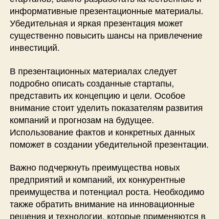
информативные презентационные материалы.
Убедительная и яркая презентация может
существенно повысить шансы на привлечение
инвестиций.
В презентационных материалах следует
подробно описать созданные стартапы,
представить их концепцию и цели. Особое
внимание стоит уделить показателям развития
компаний и прогнозам на будущее.
Использование фактов и конкретных данных
поможет в создании убедительной презентации.
Важно подчеркнуть преимущества новых
предприятий и компаний, их конкурентные
преимущества и потенциал роста. Необходимо
также обратить внимание на инновационные
решения и технологии, которые применяются в