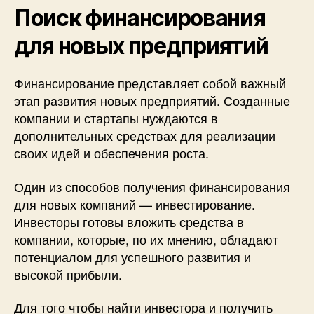
Поиск финансирования
для новых предприятий
Финансирование представляет собой важный
этап развития новых предприятий. Созданные
компании и стартапы нуждаются в
дополнительных средствах для реализации
своих идей и обеспечения роста.
Один из способов получения финансирования
для новых компаний — инвестирование.
Инвесторы готовы вложить средства в
компании, которые, по их мнению, обладают
потенциалом для успешного развития и
высокой прибыли.
Для того чтобы найти инвестора и получить