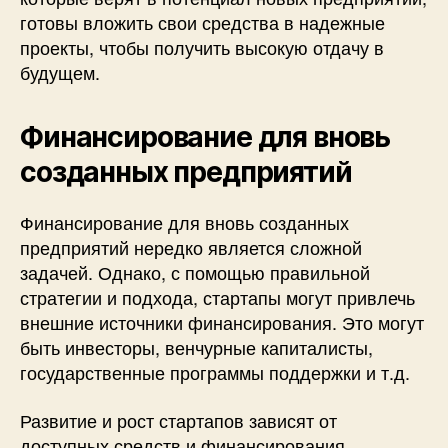
готовы вложить свои средства в надежные
проекты, чтобы получить высокую отдачу в
будущем.
Финансирование для вновь
созданных предприятий
Финансирование для вновь созданных
предприятий нередко является сложной
задачей. Однако, с помощью правильной
стратегии и подхода, стартапы могут привлечь
внешние источники финансирования. Это могут
быть инвесторы, венчурные капиталисты,
государственные программы поддержки и т.д.
Развитие и рост стартапов зависят от
доступных средств и финансирования.