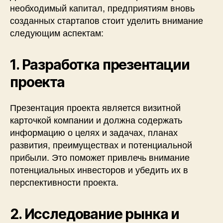
необходимый капитал, предприятиям вновь
созданных стартапов стоит уделить внимание
следующим аспектам:
1. Разработка презентации
проекта
Презентация проекта является визитной
карточкой компании и должна содержать
информацию о целях и задачах, планах
развития, преимуществах и потенциальной
прибыли. Это поможет привлечь внимание
потенциальных инвесторов и убедить их в
перспективности проекта.
2. Исследование рынка и