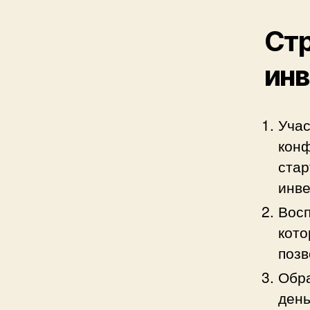
Стр
инв
Учас
конф
стар
инве
Восп
кото
позв
Обра
день