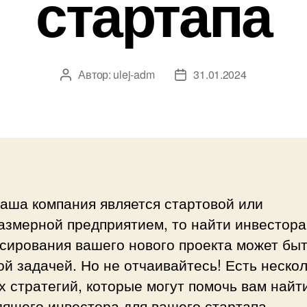
стартапа
Автор:
ulej-adm
31.01.2024
Автор
Дата
записи
записи
аша компания является стартовой или
азмерной предприятием, то найти инвестора
сирования вашего нового проекта может бы
й задачей. Но не отчаивайтесь! Есть неско
 стратегий, которые могут помочь вам найт
ящего инвестора для вашего стартапа.