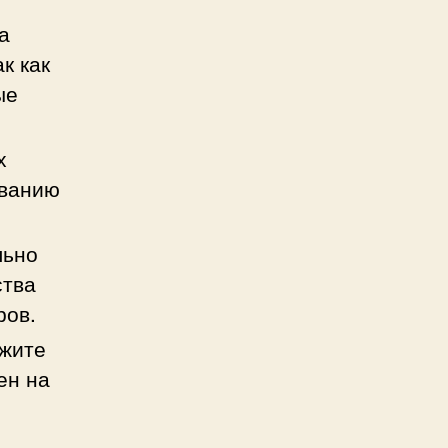
а
к как
ые
х
ованию
льно
ства
ров.
ожите
ен на