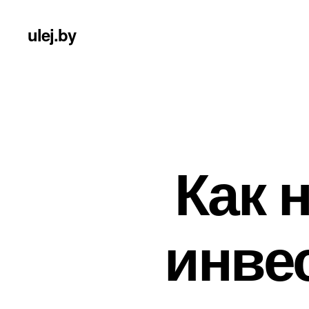
ulej.by
Как 
инве