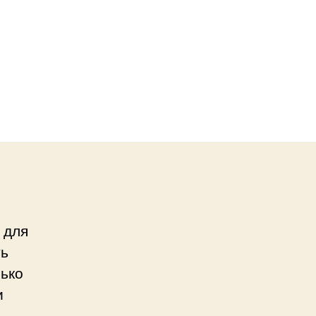
 для
ть
лько
и