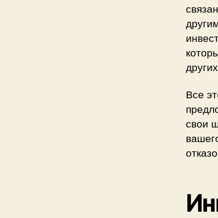
связан
други
инвест
котор
други
Все эт
предл
свои 
вашего
отказо
Ин