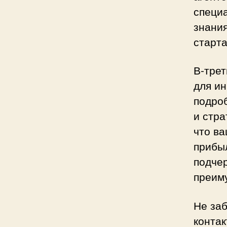
специа
знания
старта
В-трет
для ин
подро
и стра
что в
прибы
подче
преим
Не заб
контак