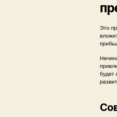
пр
Это пр
вложит
прибыл
Начина
привле
будет 
развит
Сов