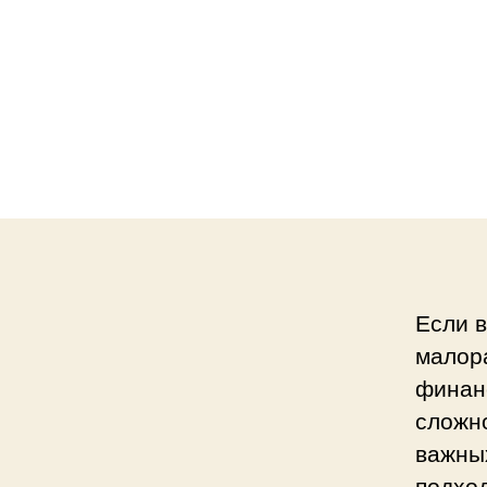
Если в
малор
финан
сложно
важных
подход