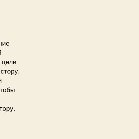
ние
й
 цели
стору,
и
чтобы
тору.