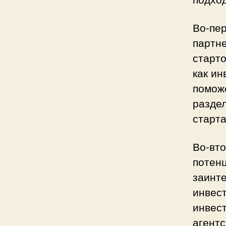
Во-пер
партне
старто
как ин
поможе
раздел
старта
Во-вто
потен
заинт
инвест
инвес
агентс