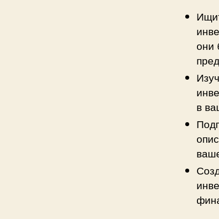
Ищит
инве
они 
пред
Изуч
инве
в ва
Подг
опис
ваше
Созд
инве
фин