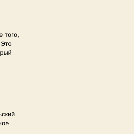
 того,
 Это
орый
ьский
ное