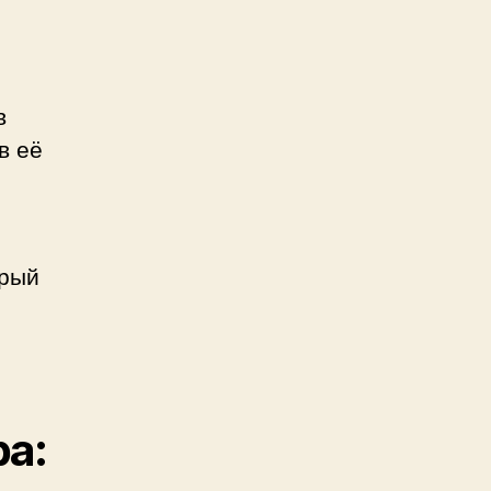
в
в её
орый
ра: