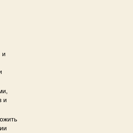
 и
и
ми,
в и
ложить
ции