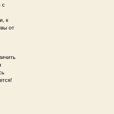
 с
, к
ывы от
личить
я
сь
ется!