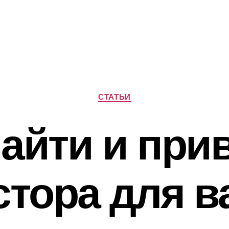
Рубрики
СТАТЬИ
найти и при
стора для в