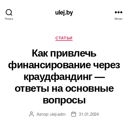
ulej.by
Поиск
Меню
Рубрики
СТАТЬИ
Как привлечь
финансирование через
краудфандинг —
ответы на основные
вопросы
Автор:
ulej-adm
31.01.2024
Автор
Дата
записи
записи