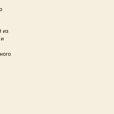
ю
й из
 и
ного