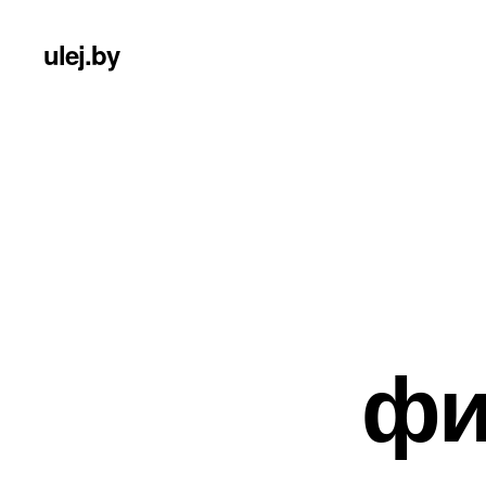
ulej.by
фи