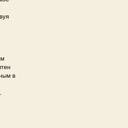
вуя
ам
ятен
ным в
.