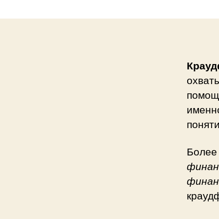
Крауд
охват
помощ
именн
поняти
Более
финан
финан
краудф