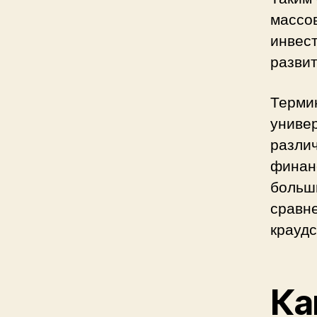
массо
инвест
разви
Терми
универ
разли
финан
больши
сравне
крауд
Ка