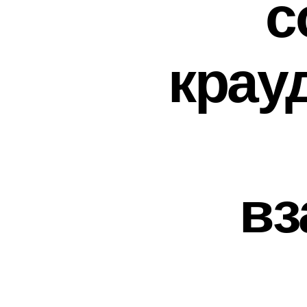
с
крау
вз