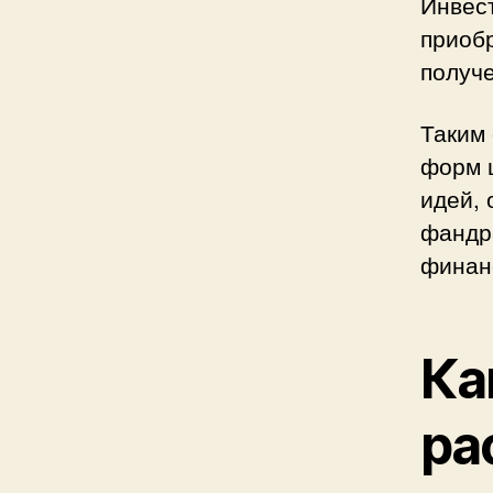
Инвест
приобр
получ
Таким 
форм 
идей,
фандр
финан
Ка
ра