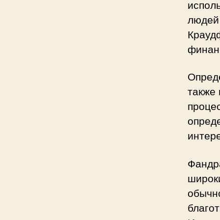
исполь
людей 
Крауд
финан
Опред
также 
процес
опреде
интер
Фандр
широк
обычно
благо