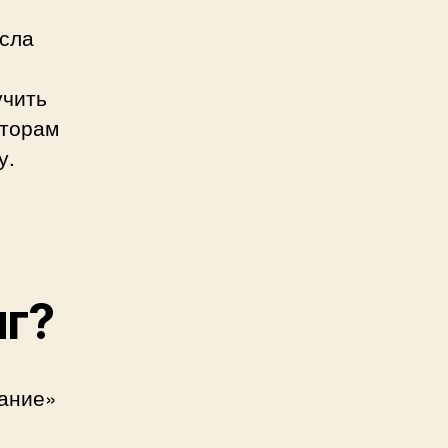
исла
учить
сторам
у.
г?
ание»