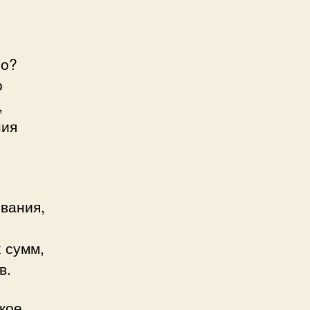
но?
о
,
ния
вания,
 сумм,
в.
кое