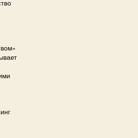
ство
твом»
сывает
щими
зинг