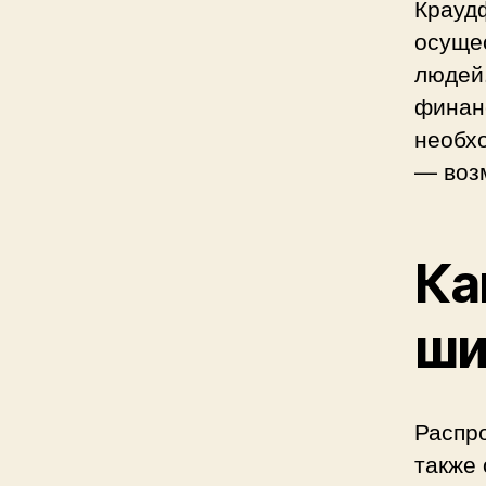
Крауд
осуще
людей
финанс
необх
— воз
Ка
ши
Распр
также 