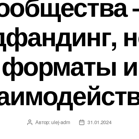
ообщества
дфандинг, 
форматы и
аимодейст
Автор:
ulej-adm
31.01.2024
Автор
Дата
записи
записи