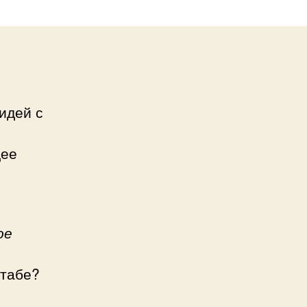
идей с
щее
ое
штабе?