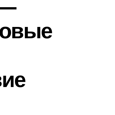
 —
новые
вие