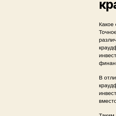
кр
Какое
Точно
различ
краудф
инвес
финанс
В отл
крауд
инвест
вместо
Таким