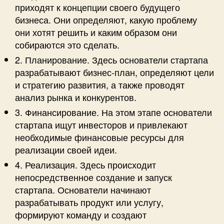
приходят к концепции своего будущего
бизнеса. Они определяют, какую проблему
они хотят решить и каким образом они
собираются это сделать.
2. Планирование. Здесь основатели стартапа
разрабатывают бизнес-план, определяют цели
и стратегию развития, а также проводят
анализ рынка и конкурентов.
3. Финансирование. На этом этапе основатели
стартапа ищут инвесторов и привлекают
необходимые финансовые ресурсы для
реализации своей идеи.
4. Реализация. Здесь происходит
непосредственное создание и запуск
стартапа. Основатели начинают
разрабатывать продукт или услугу,
формируют команду и создают