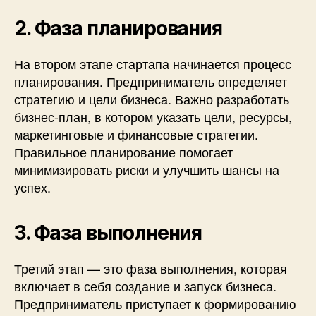
2. Фаза планирования
На втором этапе стартапа начинается процесс
планирования. Предприниматель определяет
стратегию и цели бизнеса. Важно разработать
бизнес-план, в котором указать цели, ресурсы,
маркетинговые и финансовые стратегии.
Правильное планирование помогает
минимизировать риски и улучшить шансы на
успех.
3. Фаза выполнения
Третий этап — это фаза выполнения, которая
включает в себя создание и запуск бизнеса.
Предприниматель приступает к формированию