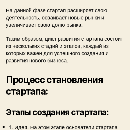
На данной фазе стартап расширяет свою
деятельность, осваивает новые рынки и
увеличивает свою долю рынка.
Таким образом, цикл развития стартапа состоит
из нескольких стадий и этапов, каждый из
которых важен для успешного создания и
развития нового бизнеса.
Процесс становления
стартапа:
Этапы создания стартапа:
1. Идея. На этом этапе основатели стартапа