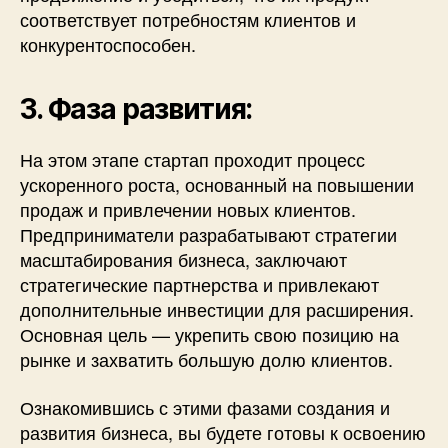
соответствует потребностям клиентов и
конкурентоспособен.
3. Фаза развития:
На этом этапе стартап проходит процесс
ускоренного роста, основанный на повышении
продаж и привлечении новых клиентов.
Предприниматели разрабатывают стратегии
масштабирования бизнеса, заключают
стратегические партнерства и привлекают
дополнительные инвестиции для расширения.
Основная цель — укрепить свою позицию на
рынке и захватить большую долю клиентов.
Ознакомившись с этими фазами создания и
развития бизнеса, вы будете готовы к освоению