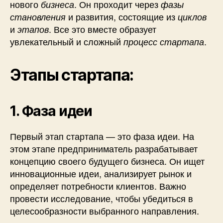
нового
. Он проходит через
бизнеса
фазы
и развития, состоящие из
становления
циклов
и
. Все это вместе образует
этапов
увлекательный и сложный
.
процесс стартапа
Этапы стартапа:
1. Фаза идеи
Первый этап стартапа — это фаза идеи. На
этом этапе предприниматель разрабатывает
концепцию своего будущего бизнеса. Он ищет
инновационные идеи, анализирует рынок и
определяет потребности клиентов. Важно
провести исследование, чтобы убедиться в
целесообразности выбранного направления.