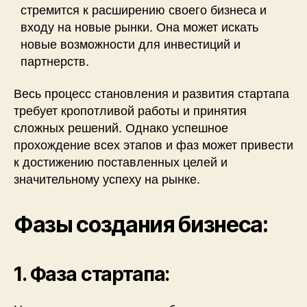
стремится к расширению своего бизнеса и
входу на новые рынки. Она может искать
новые возможности для инвестиций и
партнерств.
Весь процесс становления и развития стартапа
требует кропотливой работы и принятия
сложных решений. Однако успешное
прохождение всех этапов и фаз может привести
к достижению поставленных целей и
значительному успеху на рынке.
Фазы создания бизнеса:
1. Фаза стартапа: