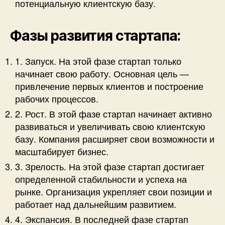
потенциальную клиентскую базу.
Фазы развития стартапа:
1. Запуск. На этой фазе стартап только
начинает свою работу. Основная цель —
привлечение первых клиентов и построение
рабочих процессов.
2. Рост. В этой фазе стартап начинает активно
развиваться и увеличивать свою клиентскую
базу. Компания расширяет свои возможности и
масштабирует бизнес.
3. Зрелость. На этой фазе стартап достигает
определенной стабильности и успеха на
рынке. Организация укрепляет свои позиции и
работает над дальнейшим развитием.
4. Экспансия. В последней фазе стартап