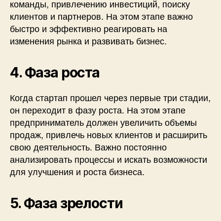
команды, привлечению инвестиций, поиску
клиентов и партнеров. На этом этапе важно
быстро и эффективно реагировать на
изменения рынка и развивать бизнес.
4. Фаза роста
Когда стартап прошел через первые три стадии,
он переходит в фазу роста. На этом этапе
предприниматель должен увеличить объемы
продаж, привлечь новых клиентов и расширить
свою деятельность. Важно постоянно
анализировать процессы и искать возможности
для улучшения и роста бизнеса.
5. Фаза зрелости