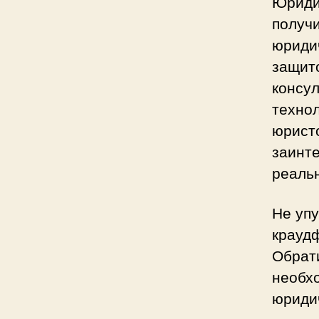
Юриди
получ
юридич
защит
консу
технол
юрист
заинте
реальн
Не уп
крауд
Обрат
необх
юридич