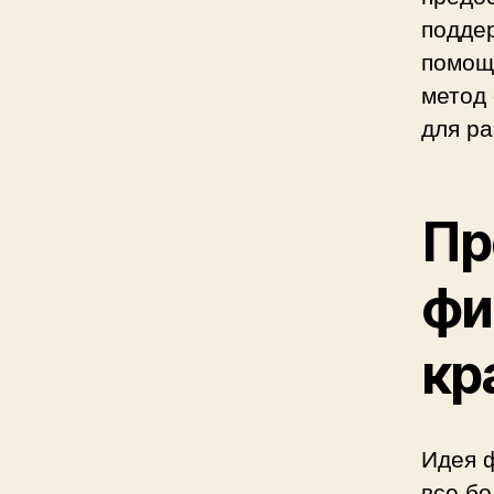
поддер
помощ
метод
для р
Пр
фи
кр
Идея 
все бо