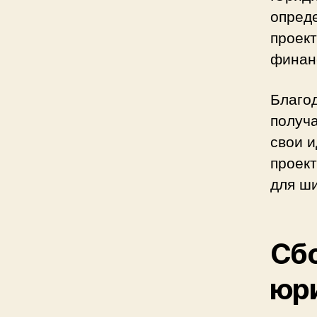
опреде
проек
финан
Благо
получ
свои и
проек
для ш
Сбо
юр