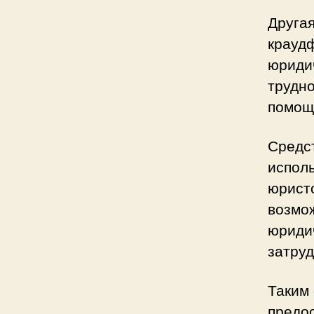
Друга
крауд
юриди
трудно
помощ
Средст
испол
юристо
возмо
юридич
затру
Таким
предо