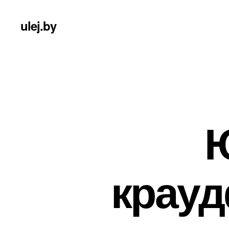
ulej.by
крауд