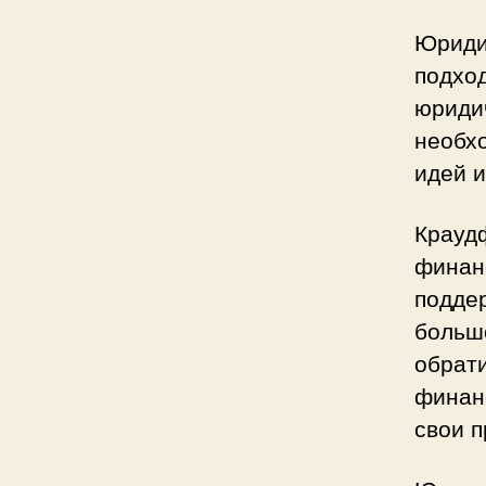
Юриди
подхо
юридич
необх
идей и
Крауд
финан
поддер
больш
обрат
финан
свои п