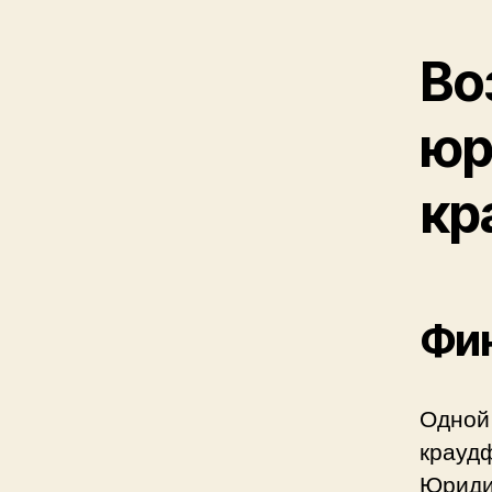
Во
юр
кр
Фин
Одной
крауд
Юриди