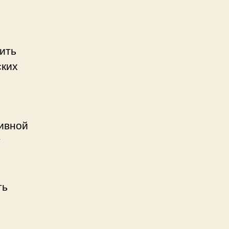
ить
ских
ивной
т
ть