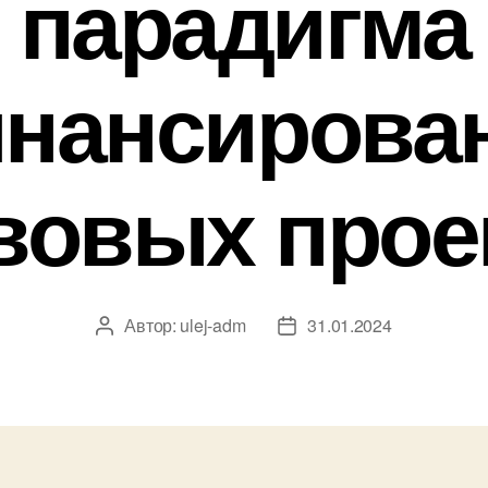
парадигма
нансирова
вовых прое
Автор:
ulej-adm
31.01.2024
Автор
Дата
записи
записи