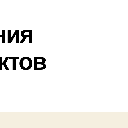
ния
ктов