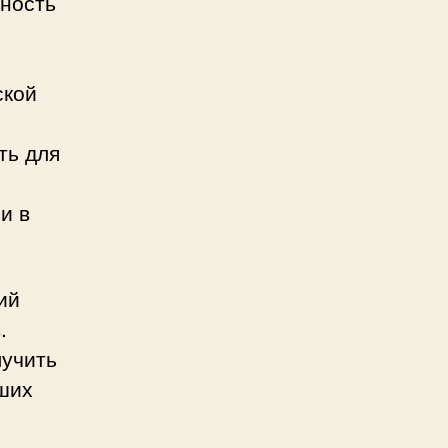
ность
ской
ть для
и в
ий
.
лучить
ших