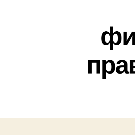
фи
пра